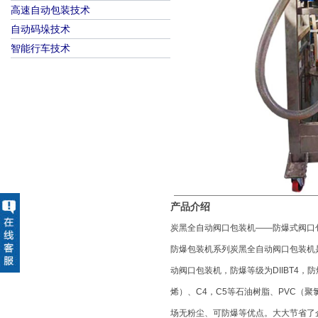
高速自动包装技术
自动码垛技术
智能行车技术
产品介绍
炭黑全自动阀口包装机——防爆式阀口
防爆包装机系列炭黑全自动阀口包装机
动阀口包装机，防爆等级为DIIBT4，
烯）、C4，C5等石油树脂、PVC（
场无粉尘、可防爆等优点。大大节省了