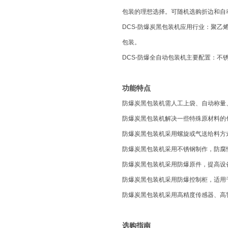
包装的理想选择。可随机选购折边和自
DCS-防爆炭黑包装机应用行业：聚乙烯
包装。
DCS-防爆全自动包装机主要配置：不
功能特点
防爆炭黑包装机需人工上袋、自动称量
防爆炭黑包装机解决一些特殊原材料的
防爆炭黑包装机采用螺旋或气送给料方
防爆炭黑包装机采用不锈钢制作，防腐
防爆炭黑包装机采用防爆原件，提高设
防爆炭黑包装机采用防爆控制柜，适用
防爆炭黑包装机采用高精度传感器、高
选购指南