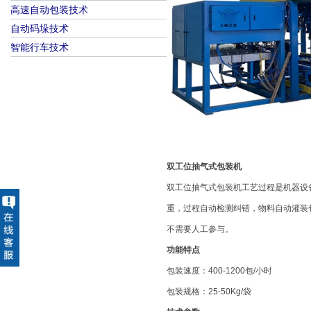
高速自动包装技术
自动码垛技术
智能行车技术
双工位抽气式包装机
双工位抽气式包装机工艺过程是机器设
重，过程自动检测纠错，物料自动灌装
不需要人工参与。
功能特点
包装速度：400-1200包/小时
包装规格：25-50Kg/袋