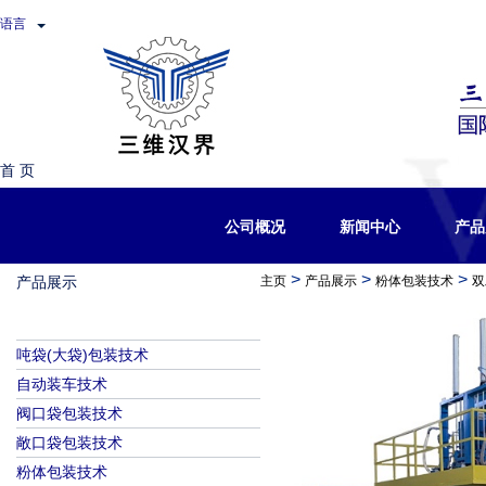
语言
首 页
公司概况
新闻中心
产品
>
>
>
产品展示
主页
产品展示
粉体包装技术
双
吨袋(大袋)包装技术
自动装车技术
阀口袋包装技术
敞口袋包装技术
粉体包装技术